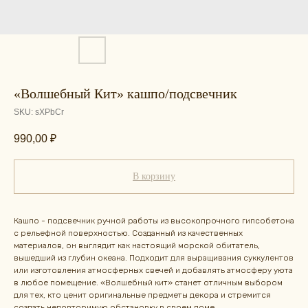
«Волшебный Кит» кашпо/подсвечник
SKU:
sXPbCr
990,00
₽
В корзину
Кашпо - подсвечник ручной работы из высокопрочного гипсобетона
с рельефной поверхностью. Созданный из качественных
материалов, он выглядит как настоящий морской обитатель,
вышедший из глубин океана. Подходит для выращивания суккулентов
или изготовления атмосферных свечей и добавлять атмосферу уюта
в любое помещение. «Волшебный кит» станет отличным выбором
для тех, кто ценит оригинальные предметы декора и стремится
создать неповторимую обстановку в своем доме.