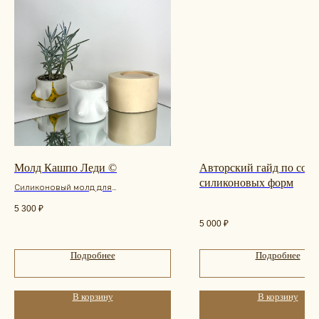
Молд Кашпо Леди ©
Авторский гайд по соз
силиконовых форм
Силиконовый молд для
изготовления кашпо/горшка для
5 300
₽
комнатных растений.
5 000
₽
Мастер - модель была выполнена
вручную.
Подробнее
Подробнее
В корзину
В корзину