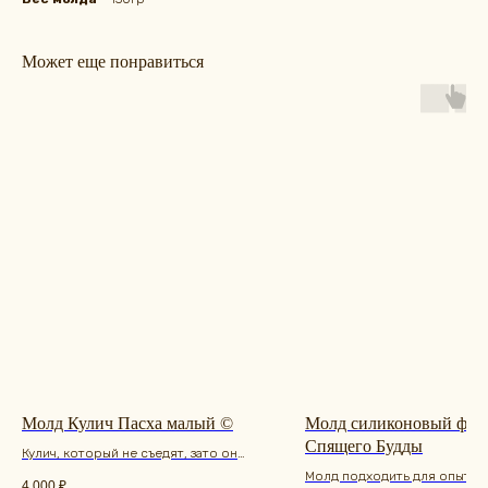
Может еще понравиться
Молд Кулич Пасха малый ©
Молд силиконовый фиг
Спящего Будды
Кулич, который не съедят, зато он
останется. Маленький, на одного, к
Молд подходить для опытны
4 000
₽