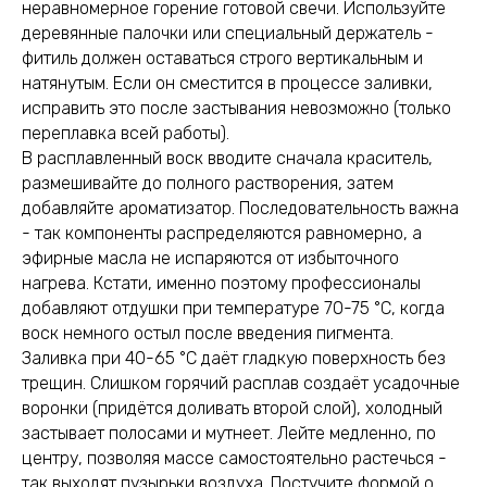
неравномерное горение готовой свечи. Используйте
деревянные палочки или специальный держатель -
фитиль должен оставаться строго вертикальным и
натянутым. Если он сместится в процессе заливки,
исправить это после застывания невозможно (только
переплавка всей работы).
В расплавленный воск вводите сначала краситель,
размешивайте до полного растворения, затем
добавляйте ароматизатор. Последовательность важна
- так компоненты распределяются равномерно, а
эфирные масла не испаряются от избыточного
нагрева. Кстати, именно поэтому профессионалы
добавляют отдушки при температуре 70-75 °C, когда
воск немного остыл после введения пигмента.
Заливка при 40-65 °C даёт гладкую поверхность без
трещин. Слишком горячий расплав создаёт усадочные
воронки (придётся доливать второй слой), холодный
застывает полосами и мутнеет. Лейте медленно, по
центру, позволяя массе самостоятельно растечься -
так выходят пузырьки воздуха. Постучите формой о