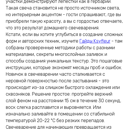
участки демонстрируют лепестки как в гербарии.
Такая свеча становится не просто источником света,
но интерьерным акцентом - гости спрашивают, где вы
приобрели такую красоту, а вы с гордостью отвечаете,
что это результат домашнего свечеварения.
Кстати, если вы хотите углубиться в создание сложных
форм и авторских техник, изучите
Гайды Ksyfleur
- там
собраны проверенные методики работы с разными
материалами, секреты многослойных заливок и
способы создания уникальных текстур. Это пошаговые
инструкции, которые экономят месяцы проб и ошибок.
Новичок в свечеварении часто сталкивается с
неровной поверхностью после застывания - это
происходит из-за слишком быстрого охлаждения или
сквозняков. Решение простое: прогрейте верхний
слой феном на расстоянии 15 см в течение 30 секунд,
воск слегка расплавится и выровняется. Или
изначально заливайте в помещении со стабильной
температурой 20-22 °C без резких перепадов.
Свечеварение для начинающих превращается из