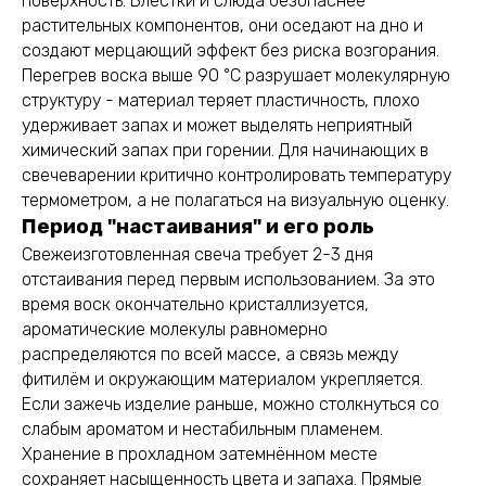
поверхность. Блёстки и слюда безопаснее
растительных компонентов, они оседают на дно и
создают мерцающий эффект без риска возгорания.
Перегрев воска выше 90 °C разрушает молекулярную
структуру - материал теряет пластичность, плохо
удерживает запах и может выделять неприятный
химический запах при горении. Для начинающих в
свечеварении критично контролировать температуру
термометром, а не полагаться на визуальную оценку.
Период "настаивания" и его роль
Свежеизготовленная свеча требует 2-3 дня
отстаивания перед первым использованием. За это
время воск окончательно кристаллизуется,
ароматические молекулы равномерно
распределяются по всей массе, а связь между
фитилём и окружающим материалом укрепляется.
Если зажечь изделие раньше, можно столкнуться со
слабым ароматом и нестабильным пламенем.
Хранение в прохладном затемнённом месте
сохраняет насыщенность цвета и запаха. Прямые