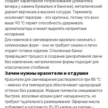
создаёт характерное потрескивание (романтика
вечера у камина буквально в баночке), металлический
держит вертикаль в высоких сосудах. Термометр
исключает перегрев - это критично, потому что воск
выше 90 °C теряет способность удерживать
ароматизаторы и может выделять неприятные
испарения.
Для новичков в свечеварении идеально начинать с
силиконовых форм - они не требуют смазки и легко
отдают готовое изделие. Стеклянные банки
превращают процесс в создание декоративной свечи
без извлечения, металлические формы подходят для
классических столбиков.
Зачем нужны красители и отдушки
Красители для свечеварения растворяются при 85 °C
- именно эта температура обеспечивает однородный
оттенок без разводов. Жидкие пигменты смешиваются
быстрее, восковые крошки дают насыщенность, но
требуют тщательного размешивания. Эфирные масла
добавляют в расплав по 10-20 капель на партию -