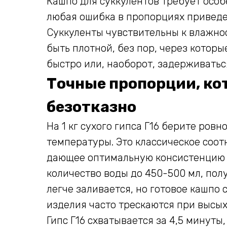
Кашпо для суккулентов требует особ
любая ошибка в пропорциях приведе
Суккуленты чувствительны к влажнос
быть плотной, без пор, через котор
быстро или, наоборот, задерживатьс
Точные пропорции, ко
безотказно
На 1 кг сухого гипса Г16 берите ров
температуры. Это классическое соот
дающее оптимальную консистенцию д
количество воды до 450-500 мл, пол
легче заливается, но готовое кашпо
изделия часто трескаются при высых
Гипс Г16 схватывается за 4,5 минуты