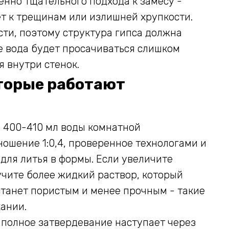
енно тщательного подхода к замесу -
т к трещинам или излишней хрупкости.
ти, поэтому структура гипса должна
ые вода будет просачиваться слишком
я внутри стенок.
торые работают
но 400-410 мл воды комнатной
ношение 1:0,4, проверенное технологами и
ля литья в формы. Если увеличите
учите более жидкий раствор, который
 станет пористым и менее прочным - такие
ании.
, полное затвердевание наступает через