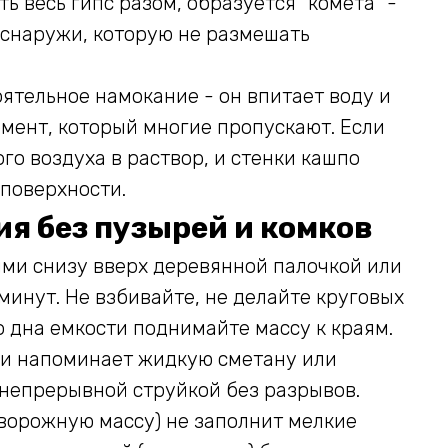
 весь гипс разом, образуется "комета" -
 снаружи, которую не размешать
оятельное намокание - он впитает воду и
омент, который многие пропускают. Если
го воздуха в раствор, и стенки кашпо
 поверхности.
я без пузырей и комков
и снизу вверх деревянной палочкой или
минут. Не взбивайте, не делайте круговых
о дна емкости поднимайте массу к краям.
ии напоминает жидкую сметану или
и непрерывной струйкой без разрывов.
творожную массу) не заполнит мелкие